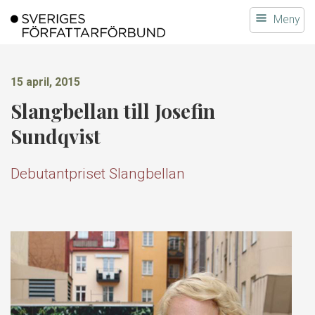
Gå
Meny
till
innehållet
15 april, 2015
Slangbellan till Josefin
Sundqvist
Debutantpriset Slangbellan