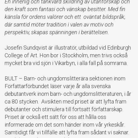
En innerlig och tänkvärd skildring av utanförskap och
den kraft som fantasi och vänskap besitter. Med fin
känsla för ordens valörer och ett oväntat bildspråk,
där samtid möter tradition i valen av motiv och
perspektiv, skapas spänningen i berättelsen.
Josefin Sundqvist är illustratör, utbildad vid Edinburgh
College of Art. Hon bor i Stockholm, men trivs också
mycket bra vid sjön i Vikarbyn, i alla fall på somrarna.
BULT – Barn- och ungdomslitterära sektionen inom
Författarförbundet läser varje år alla svenska
debutantverk inom barn- och ungdomslitteraturen, i år
ca 80 stycken. Avsikten med priset är att lyfta fram
debutanter och stimulera till fortsatt författarskap.
Priset är också ett sätt för oss att hålla oss
informerade om det som händer inom vår yrkeskår.
Samtidigt får vi tillfälle att lyfta fram sådant vi saknar.