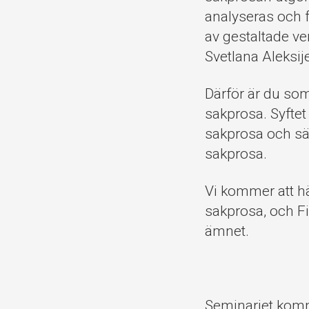
analyseras och f
av gestaltade ve
Svetlana Aleksije
Därför är du so
sakprosa. Syftet 
sakprosa och sät
sakprosa.
Vi kommer att hä
sakprosa, och Fi
ämnet.
Seminariet komm