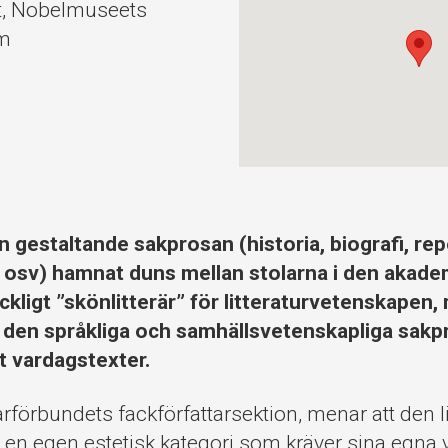
t, Nobelmuseets
lm
n gestaltande sakprosan (historia, biografi, re
 osv) hamnat duns mellan stolarna i den akade
räckligt ”skönlitterär” för litteraturvetenskapen
m den språkliga och samhällsvetenskapliga sak
t vardagstexter.
arförbundets fackförfattarsektion, menar att den li
en egen estetisk kategori som kräver sina egna ve