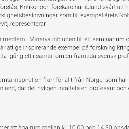
örstås. Kritiker och forskare har ibland svårt att 
rklighetsbeskrivningar som till exempel årets No
vitj representerar.
m medlem i Minerva inbjuden till ett seminarium 
är att ge inspirerande exempel på forskning kring 
ta igång ett i samtal om en framtida svensk prof
mta inspiration framför allt från Norge, som har 
nland, där det nyligen inrättats en professur och
er att äga rum mellan kl. 10.00 och 14.30 ons