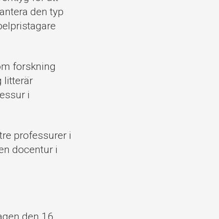
hantera den typ
belpristagare
om forskning
litterär
essur i
tre professurer i
 en docentur i
dagen den 16