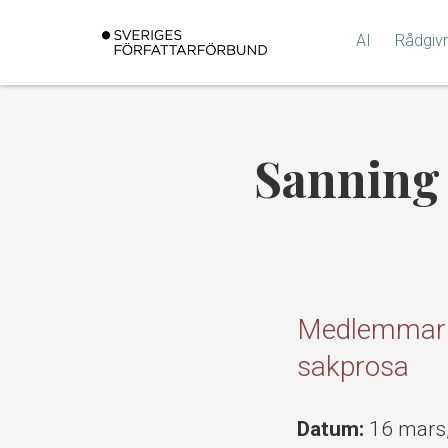
Gå
till
AI
Rådgiv
innehållet
Sanning 
Medlemmar i
sakprosa
Datum:
16 mars