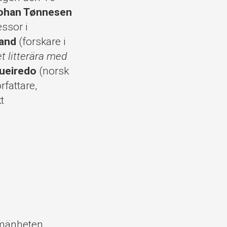
ohan Tønnesen
ssor i
rand
(forskare i
t litterära med
gueiredo
(norsk
rfattare,
t
llmänheten