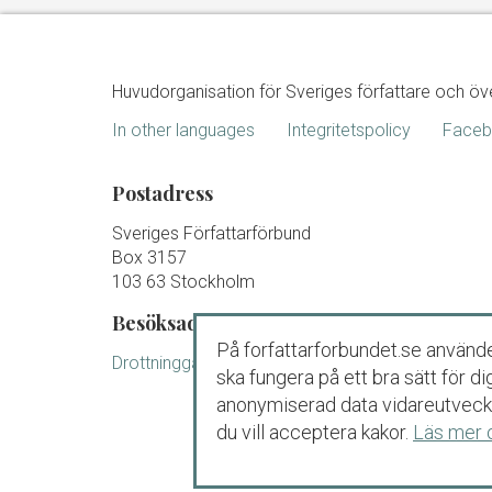
Huvudorganisation för Sveriges författare och öv
In other languages
Integritetspolicy
Face
Postadress
Sveriges Författarförbund
Box 3157
103 63 Stockholm
Besöksadress
På forfattarforbundet.se använde
Drottninggatan 88 B Stockholm
ska fungera på ett bra sätt för 
anonymiserad data vidareutveckl
du vill acceptera kakor.
Läs mer 