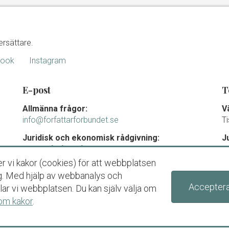
ersättare.
book
Instagram
E-post
T
Allmänna frågor:
V
info@forfattarforbundet.se
T
Juridisk och ekonomisk rådgivning:
J
juridik@forfattarforbundet.se
m
0
r vi kakor (cookies) för att webbplatsen
Fakturor till Författarförbundet:
T
dig. Med hjälp av webbanalys och
ekonomi@forfattarforbundet.se
Acceptera
ar vi webbplatsen. Du kan själv välja om
Organisationsnummer
om kakor
.
802004-7687