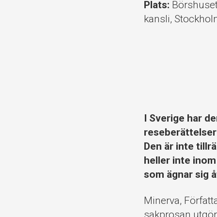
Plats:
Börshuse
kansli, Stockho
I Sverige har de
reseberättelser
Den är inte till
heller inte ino
som ägnar sig å
Minerva, Författ
sakprosan utgör 