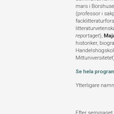
mars i Börshuset
(professor i sak
facklitteraturfor
litteraturvetensk
reportaget
),
Maj
historiker, biogra
Handelshögskol
Mittuniversitetet
Se hela progra
Ytterligare nam
Efter seminariet