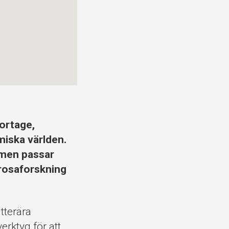
portage,
miska världen.
, men passar
prosaforskning
tterära
rktyg för att