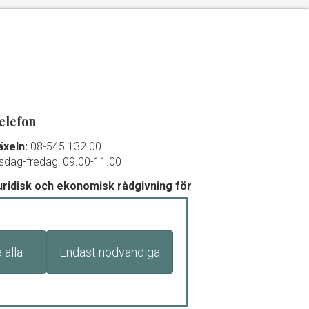
elefon
äxeln:
08-545 132 00
isdag-fredag: 09.00-11.00
uridisk och ekonomisk rådgivning för
edlemmar och debutanter:
8-545 132 00 (
tryck
1
)
isdag-torsdag: 09.00-11.00
 alla
Endast nödvändiga