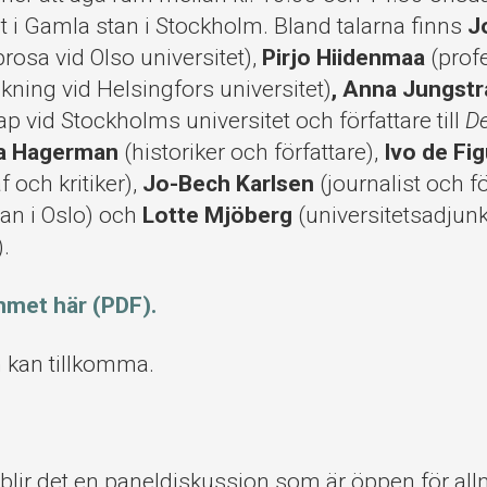
 i Gamla stan i Stockholm. Bland talarna finns
J
prosa vid Olso universitet),
Pirjo Hiidenmaa
(profe
skning vid Helsingfors universitet)
, Anna Jungst
ap vid Stockholms universitet och författare till
De
a Hagerman
(historiker och författare),
Ivo de Fi
f och kritiker),
Jo-Bech Karlsen
(journalist och fö
an i Oslo) och
Lotte Mjöberg
(universitetsadjunk
).
mmet här (PDF).
n kan tillkomma.
 blir det en paneldiskussion som är öppen för a