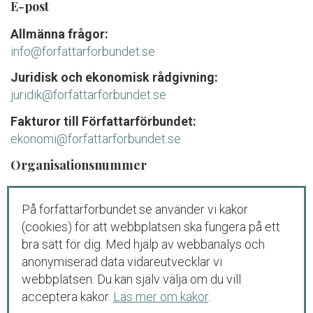
E-post
Allmänna frågor:
info@forfattarforbundet.se
Juridisk och ekonomisk rådgivning:
juridik@forfattarforbundet.se
Fakturor till Författarförbundet:
ekonomi@forfattarforbundet.se
Organisationsnummer
802004-7687
På forfattarforbundet.se använder vi kakor
Telefon
(cookies) för att webbplatsen ska fungera på ett
Växeln:
08-545 132 00
bra sätt för dig. Med hjälp av webbanalys och
Tisdag-fredag: 09.00-11.00
anonymiserad data vidareutvecklar vi
webbplatsen. Du kan själv välja om du vill
Juridisk och ekonomisk rådgivning för
acceptera kakor.
Läs mer om kakor
.
medlemmar och debutanter: