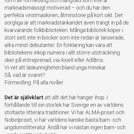
form av förmedling och mångfald som inte är
marknadsmässigt motiverad – och du har den
perfekta vinstmaskinen, åtminstone på kort sikt. Det
sorgliga är att marknadstänkandet även trängt in på de
kvarvarande folkbiblioteken. Många bibliotek köper i
stort sett inte in böcker som inte redan är lanserade,
allra minst debutanter. En förklaring kan vara att
bibliotekens inköp numera i allt större utsträckning
sker på entreprenad, via Axiell eller Adlibris.
Vi vet att läskunnigheten bland unga minskar.
Så, vad är svaret?
Förmedling. På alla nivåer.
Det är självklart
att allt det här hänger ihop. I
förhållande till sin storlek har Sverige en av världens
stoltaste litterära traditioner. Vi har ALMA-priset och
Nobelpriset, vi har världens kanske bästa barn- och
ungdomslitteratur. Ändå har vi nästan ingen barn- och