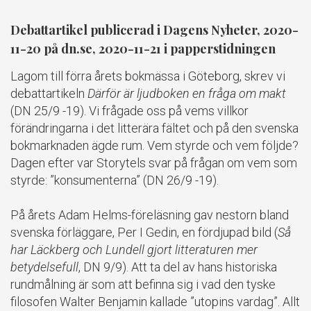
Debattartikel publicerad i Dagens Nyheter, 2020-
11-20 på dn.se, 2020-11-21 i papperstidningen
Lagom till förra årets bokmässa i Göteborg, skrev vi
debattartikeln
Därför är ljudboken en fråga om makt
(DN 25/9 -19). Vi frågade oss på vems villkor
förändringarna i det litterära fältet och på den svenska
bokmarknaden ägde rum. Vem styrde och vem följde?
Dagen efter var Storytels svar på frågan om vem som
styrde: ”konsumenterna” (DN 26/9 -19).
På årets Adam Helms-föreläsning gav nestorn bland
svenska förläggare, Per I Gedin, en fördjupad bild (
Så
har Läckberg och Lundell gjort litteraturen mer
betydelsefull
, DN 9/9). Att ta del av hans historiska
rundmålning är som att befinna sig i vad den tyske
filosofen Walter Benjamin kallade ”utopins vardag”. Allt