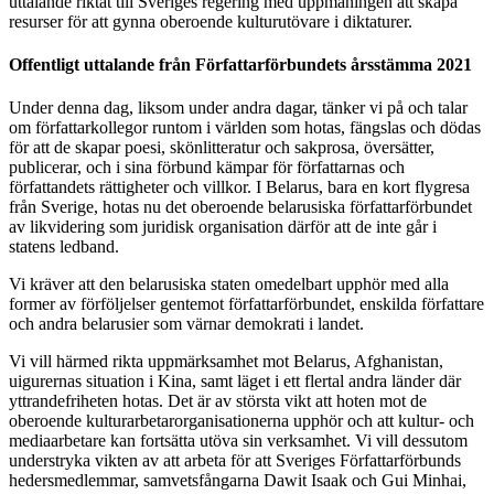
uttalande riktat till Sveriges regering med uppmaningen att skapa
resurser för att gynna oberoende kulturutövare i diktaturer.
Offentligt uttalande från Författarförbundets årsstämma 2021
Under denna dag, liksom under andra dagar, tänker vi på och talar
om författarkollegor runtom i världen som hotas, fängslas och dödas
för att de skapar poesi, skönlitteratur och sakprosa, översätter,
publicerar, och i sina förbund kämpar för författarnas och
författandets rättigheter och villkor. I Belarus, bara en kort flygresa
från Sverige, hotas nu det oberoende belarusiska författarförbundet
av likvidering som juridisk organisation därför att de inte går i
statens ledband.
Vi kräver att den belarusiska staten omedelbart upphör med alla
former av förföljelser gentemot författarförbundet, enskilda författare
och andra belarusier som värnar demokrati i landet.
Vi vill härmed rikta uppmärksamhet mot Belarus, Afghanistan,
uigurernas situation i Kina, samt läget i ett flertal andra länder där
yttrandefriheten hotas. Det är av största vikt att hoten mot de
oberoende kulturarbetarorganisationerna upphör och att kultur- och
mediaarbetare kan fortsätta utöva sin verksamhet. Vi vill dessutom
understryka vikten av att arbeta för att Sveriges Författarförbunds
hedersmedlemmar, samvetsfångarna Dawit Isaak och Gui Minhai,