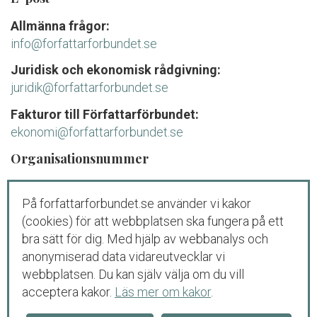
Allmänna frågor:
info@forfattarforbundet.se
Juridisk och ekonomisk rådgivning:
juridik@forfattarforbundet.se
Fakturor till Författarförbundet:
ekonomi@forfattarforbundet.se
Organisationsnummer
802004-7687
På forfattarforbundet.se använder vi kakor
Telefon
(cookies) för att webbplatsen ska fungera på ett
Växeln:
08-545 132 00
bra sätt för dig. Med hjälp av webbanalys och
Tisdag-fredag: 09.00-11.00
anonymiserad data vidareutvecklar vi
webbplatsen. Du kan själv välja om du vill
Juridisk och ekonomisk rådgivning för
acceptera kakor.
Läs mer om kakor
.
medlemmar och debutanter: