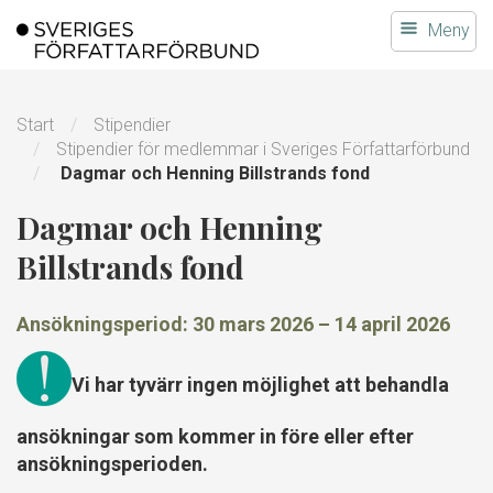
Gå
Meny
till
innehållet
Start
Stipendier
Stipendier för medlemmar i Sveriges Författarförbund
Dagmar och Henning Billstrands fond
Dagmar och Henning
Billstrands fond
Ansökningsperiod:
30 mars 2026
–
14 april 2026
Vi har tyvärr ingen möjlighet att behandla
ansökningar som kommer in före eller efter
ansökningsperioden.