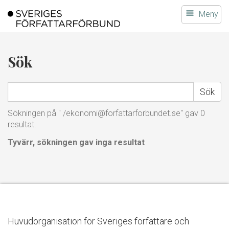
Gå
Meny
till
innehållet
Sök
Sök
Sök
på
författarförbundet.se
Sökningen på " /ekonomi@forfattarforbundet.se" gav 0
resultat.
Tyvärr, sökningen gav inga resultat
Huvudorganisation för Sveriges författare och