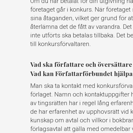
Om du har betalat för din utgivning ha
företaget går i konkurs. När företaget s
sina åtaganden, vilket ger grund för a
återlämna det de fått av varandra. Det 
inte utförts ska betalas tillbaka. Det
till konkursförvaltaren.
Vad ska författare och översättare 
Vad kan Författarförbundet hjälpa 
Man ska ta kontakt med konkursförva
förlaget. Namn och kontaktuppgifter 
av tingsrätten har i regel lång erfaren
de har erfarenhet av upphovsrätt vid 
kunskap om avtal och villkor i bokbra
förlagsavtal att gälla med omedelbar v