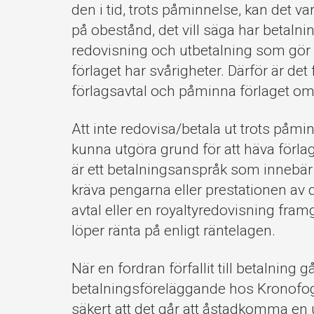
den i tid, trots påminnelse, kan det va
på obestånd, det vill säga har betalni
redovisning och utbetalning som gör at
förlaget har svårigheter. Därför är det f
förlagsavtal och påminna förlaget om 
Att inte redovisa/betala ut trots påminn
kunna utgöra grund för att häva förla
är ett betalningsanspråk som innebär a
kräva pengarna eller prestationen av d
avtal eller en royaltyredovisning framgå
löper ränta på enligt räntelagen.
När en fordran förfallit till betalning 
betalningsföreläggande hos Kronofogde
säkert att det går att åstadkomma en 