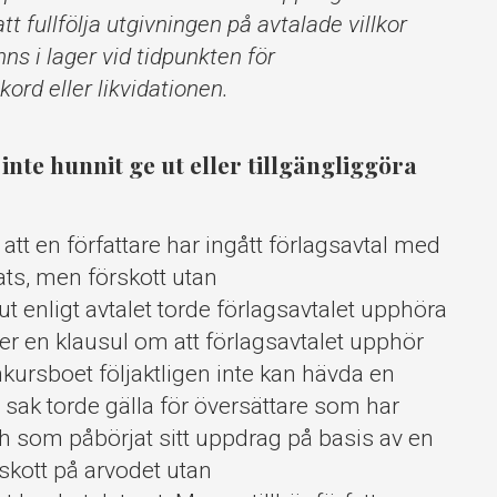
tt fullfölja utgivningen på avtalade villkor
s i lager vid tidpunkten för
ord eller likvidationen.
inte hunnit ge ut eller tillgängliggöra
att en författare har ingått förlagsavtal med
ts, men förskott utan
ut enligt avtalet torde förlagsavtalet upphöra
åller en klausul om att förlagsavtalet upphör
nkursboet följaktligen inte kan hävda en
sak torde gälla för översättare som har
ch som påbörjat sitt uppdrag på basis av en
kott på arvodet utan