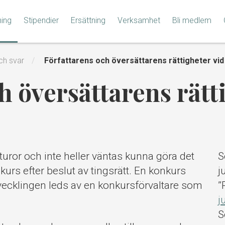
ning
Stipendier
Ersättning
Verksamhet
Bli medlem
ch svar
Författarens och översättarens rättigheter vi
h översättarens rätt
kturor och inte heller väntas kunna göra det
S
kurs efter beslut av tingsrätt. En konkurs
j
vvecklingen leds av en konkursförvaltare som
”
j
S