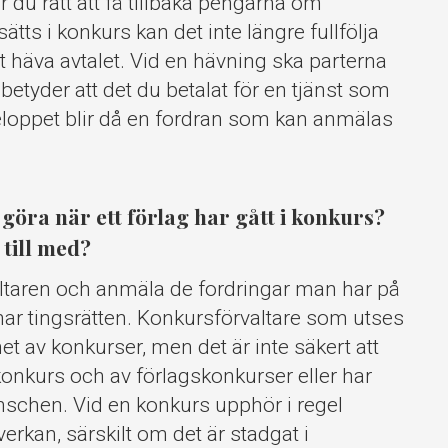
r du rätt att få tillbaka pengarna om
ätts i konkurs kan det inte längre fullfölja
tt häva avtalet. Vid en hävning ska parterna
betyder att det du betalat för en tjänst som
 beloppet blir då en fordran som kan anmälas
göra när ett förlag har gått i konkurs?
till med?
ltaren och anmäla de fordringar man har på
har tingsrätten. Konkursförvaltare som utses
het av konkurser, men det är inte säkert att
konkurs och av förlagskonkurser eller har
nschen. Vid en konkurs upphör i regel
erkan, särskilt om det är stadgat i