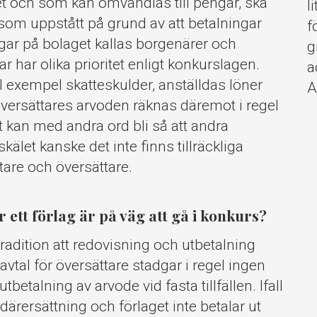
et och som kan omvandlas till pengar, ska
l
 som uppstått på grund av att betalningar
f
gar på bolaget kallas borgenärer och
g
ar har olika prioritet enligt konkurslagen.
a
ll exempel skatteskulder, anställdas löner
A
översättares arvoden räknas däremot i regel
et kan med andra ord bli så att andra
kälet kanske det inte finns tillräckliga
attare och översättare.
ett förlag är på väg att gå i konkurs?
tradition att redovisning och utbetalning
avtal för översättare stadgar i regel ingen
betalning av arvode vid fasta tillfällen. Ifall
ärersättning och förlaget inte betalar ut