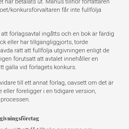
t har betalats ut. Manus tillhör författaren
t/konkursförvaltaren får inte fullfölja
att förlagsavtal ingåtts och en bok är färdig
yck eller har tillgängliggjorts, torde
vda rätt att fullfölja utgivningen enligt de
igen förutsatt att avtalet innehåller en
t gälla vid förlagets konkurs.
idare till ett annat förlag, oavsett om det är
 eller föreligger i en tidigare version,
-processen.
tgivningsföretag