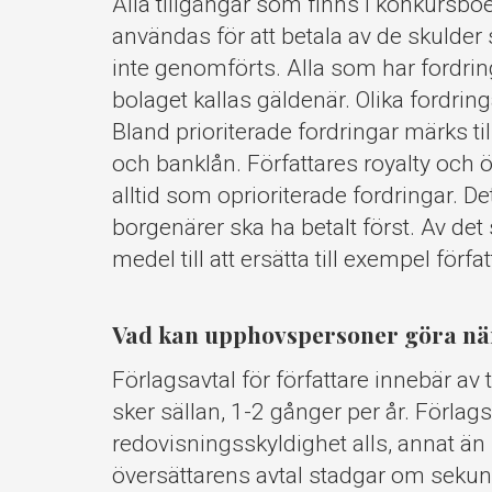
Alla tillgångar som finns i konkursbo
användas för att betala av de skulder
inte genomförts. Alla som har fordrin
bolaget kallas gäldenär. Olika fordring
Bland prioriterade fordringar märks ti
och banklån. Författares royalty och 
alltid som oprioriterade fordringar. D
borgenärer ska ha betalt först. Av det s
medel till att ersätta till exempel förf
Vad kan upphovspersoner göra när 
Förlagsavtal för författare innebär av 
sker sällan, 1-2 gånger per år. Förlags
redovisningsskyldighet alls, annat än ut
översättarens avtal stadgar om sekund