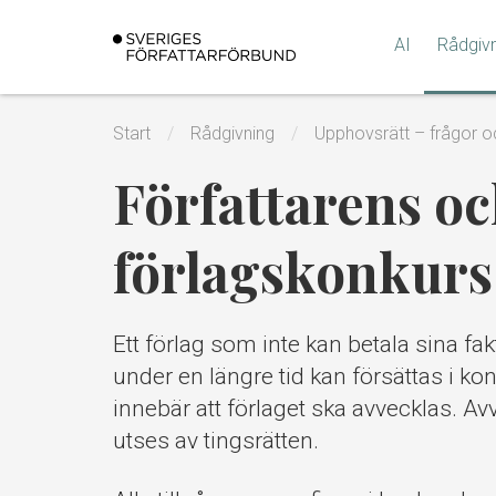
Gå
till
AI
Rådgiv
innehållet
Start
Rådgivning
Upphovsrätt – frågor o
Författarens oc
förlagskonkurs
Ett förlag som inte kan betala sina fa
under en längre tid kan försättas i kon
innebär att förlaget ska avvecklas. A
utses av tingsrätten.