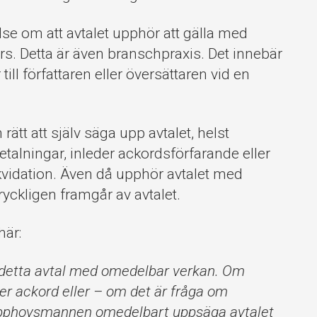
lse om att avtalet upphör att gälla med
s. Detta är även branschpraxis. Det innebär
till författaren eller översättaren vid en
rätt att själv säga upp avtalet, helst
 betalningar, inleder ackordsförfarande eller
likvidation. Även då upphör avtalet med
yckligen framgår av avtalet.
här:
 detta avtal med omedelbar verkan. Om
uder ackord eller – om det är fråga om
r Upphovsmannen omedelbart uppsäga avtalet