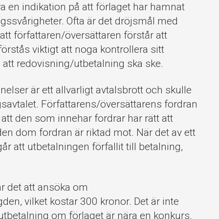
ra en indikation på att förlaget har hamnat
ngssvårigheter. Ofta är det dröjsmål med
t författaren/översättaren förstår att
örstås viktigt att noga kontrollera sitt
att redovisning/utbetalning ska ske.
elser är ett allvarligt avtalsbrott och skulle
gsavtalet. Författarens/översättarens fordran
tt den som innehar fordrar har rätt att
en dom fordran är riktad mot. När det av ett
r att utbetalningen förfallit till betalning,
går det att ansöka om
n, vilket kostar 300 kronor. Det är inte
utbetalning om förlaget är nära en konkurs.