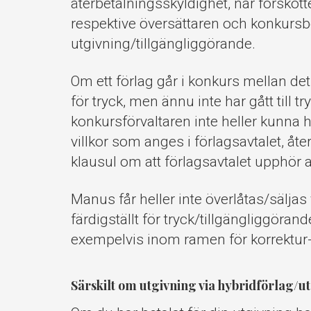
återbetalningsskyldighet, när förskotte
respektive översättaren och konkursboe
utgivning/tillgängliggörande.
Om ett förlag går i konkurs mellan det 
för tryck, men ännu inte har gått till tr
konkursförvaltaren inte heller kunna hä
villkor som anges i förlagsavtalet, åter
klausul om att förlagsavtalet upphör at
Manus får heller inte överlåtas/säljas v
färdigställt för tryck/tillgängliggörande
exempelvis inom ramen för korrektur
Särskilt om utgivning via hybridförlag/u