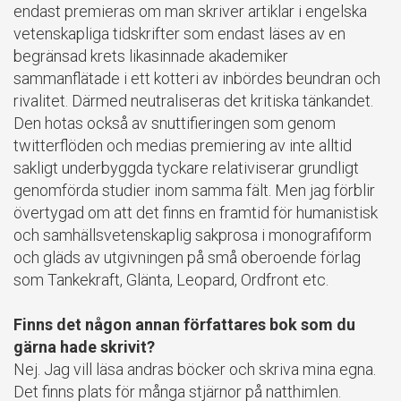
endast premieras om man skriver artiklar i engelska
vetenskapliga tidskrifter som endast läses av en
begränsad krets likasinnade akademiker
sammanflätade i ett kotteri av inbördes beundran och
rivalitet. Därmed neutraliseras det kritiska tänkandet.
Den hotas också av snuttifieringen som genom
twitterflöden och medias premiering av inte alltid
sakligt underbyggda tyckare relativiserar grundligt
genomförda studier inom samma fält. Men jag förblir
övertygad om att det finns en framtid för humanistisk
och samhällsvetenskaplig sakprosa i monografiform
och gläds av utgivningen på små oberoende förlag
som Tankekraft, Glänta, Leopard, Ordfront etc.
Finns det någon annan författares bok som du
gärna hade skrivit?
Nej. Jag vill läsa andras böcker och skriva mina egna.
Det finns plats för många stjärnor på natthimlen.