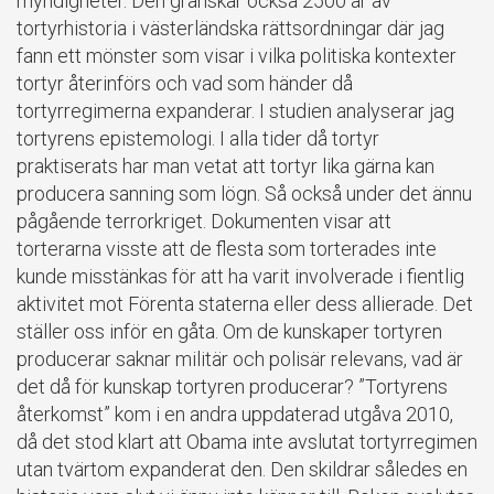
myndigheter. Den granskar också 2500 år av
tortyrhistoria i västerländska rättsordningar där jag
fann ett mönster som visar i vilka politiska kontexter
tortyr återinförs och vad som händer då
tortyrregimerna expanderar. I studien analyserar jag
tortyrens epistemologi. I alla tider då tortyr
praktiserats har man vetat att tortyr lika gärna kan
producera sanning som lögn. Så också under det ännu
pågående terrorkriget. Dokumenten visar att
torterarna visste att de flesta som torterades inte
kunde misstänkas för att ha varit involverade i fientlig
aktivitet mot Förenta staterna eller dess allierade. Det
ställer oss inför en gåta. Om de kunskaper tortyren
producerar saknar militär och polisär relevans, vad är
det då för kunskap tortyren producerar? ”Tortyrens
återkomst” kom i en andra uppdaterad utgåva 2010,
då det stod klart att Obama inte avslutat tortyrregimen
utan tvärtom expanderat den. Den skildrar således en