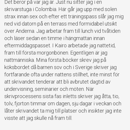
Det beror på var jag är. Just nu sitter jag i en
skrivarstuga i Colombia. Här går jag upp med solen
strax innan sex och efter ett träningspass slår jag mig
ned vid datorn på en terrass med formidabel utsikt
över Anderna. Jag arbetar fram till lunch vid tvåtiden
och läser sedan en timme i hängmattan innan
eftermiddagspasset. I Kairo arbetade jag nattetid,
fram till första morgonbönen. Egentligen är jag
nattmänniska. Mina första böcker skrev jag på
köksbordet då barnen sov och i Sverige skriver jag
fortfarande ofta under nattens stillhet, inte minst för
att skrivandet tenderar att bli avbrutet dagtid av
undervisning, seminarier och möten. När
skrivprocessens sista fas inletts skriver jag åtta, tio,
tolv, fjorton timmar om dagen, sju dagar i veckan och
låter skrivandet ta mig till platser och insikter jag inte
visste att jag skulle nå fram till.