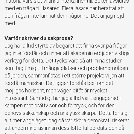
historia vars slut vi ännu inte känner till. Boken avslutas
med en fråga till läsaren. Flera läsare har berättat att
den frågan inte lämnat dem någon ro. Det är jag nöjd
med.
Varför skriver du sakprosa?
Jag har alltid styrts av begäret att finna svar på frågor
jag inte förstår och finner att akademin erbjuder viktiga
verktyg för detta. Det tycks vara så att mina studier,
som tagit mig till många platser och problemområden
på jorden, sammanflätas i ett större projekt: viljan att
förstå människan. Det ligger förstås bortom det
möjligas horisont, men vägen ditåt är mycket
intressant. Samtidigt har jag alltid varit engagerad i
kampen mot orättvisor och förtryck, och för den
behövs sakkunskap och analytisk skärpa. Detta ter sig
allt mer angeläget idag då vår sköra demokrati riskerar
att undermineras innan dess löfte fullbordats och då