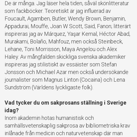
De är många. Jag läser hela tiden, såväl skönlitteratur
som fackböcker. Teoretiskt är jag influerad av
Foucault, Agamben, Butler, Wendy Brown, Benjamin,
Appadurai, Mouffe, Joan W Scott, Said, Fanon; litterärt
inspireras jag av Márquez, Yaşar Kemal, Héctor Abad,
Murakami, Bolaño, Mahfouz, men också Steinbeck,
Lehane, Toni Morrisson, Maya Angelou och Alex
Haley. Av mångfalden skickliga svenska akademiker
inspireras jag stilistiskt av essäister som Stefan
Jonsson och Michael Azar men också undersökande
journalister som Magnus Linton (Cocaina) och Lena
Sundström (Världens lyckligaste folk).
Vad tycker du om sakprosans ställning i Sverige
idag?
Inom akademin hotas humanistisk och
samhällsvetenskaplig sakprosa av bibliometriska krav
inlånade från medicin och naturvetenskap där man