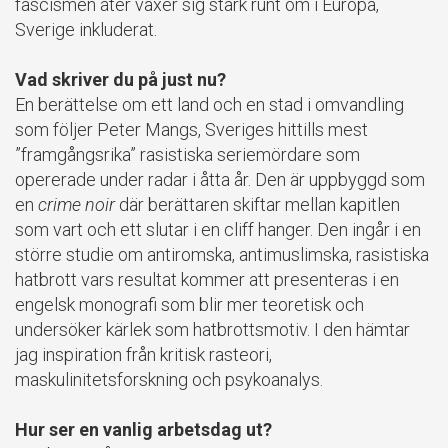
fascismen åter växer sig stark runt om i Europa,
Sverige inkluderat.
Vad skriver du på just nu?
En berättelse om ett land och en stad i omvandling
som följer Peter Mangs, Sveriges hittills mest
”framgångsrika” rasistiska seriemördare som
opererade under radar i åtta år. Den är uppbyggd som
en
crime noir
där berättaren skiftar mellan kapitlen
som vart och ett slutar i en cliff hanger. Den ingår i en
större studie om antiromska, antimuslimska, rasistiska
hatbrott vars resultat kommer att presenteras i en
engelsk monografi som blir mer teoretisk och
undersöker kärlek som hatbrottsmotiv. I den hämtar
jag inspiration från kritisk rasteori,
maskulinitetsforskning och psykoanalys.
Hur ser en vanlig arbetsdag ut?