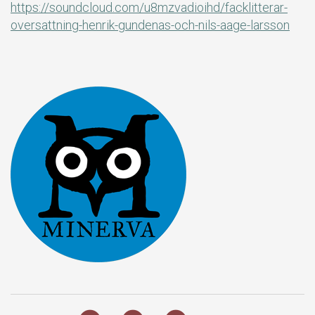
https://soundcloud.com/u8mzvadioihd/facklitterar-
oversattning-henrik-gundenas-och-nils-aage-larsson