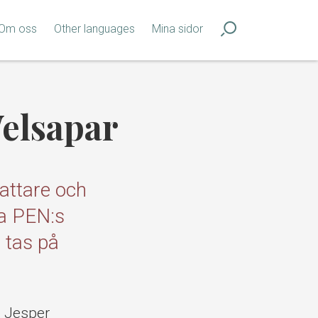
Om oss
Other languages
Mina sidor
Welsapar
fattare och
ka PEN:s
 tas på
e Jesper