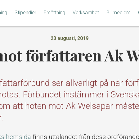
ning
Stipendier
Ersättning
Verksamhet
Bli medlem
23 augusti, 2019
ot författaren Ak 
fattarförbund ser allvarligt på när för
 hotas. Förbundet instämmer i Svens
 om att hoten mot Ak Welsapar måste
r.
:s hemsida
finns uttalandet från dess ordförand