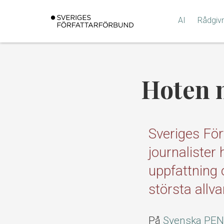
Gå
till
AI
Rådgiv
innehållet
Hoten m
Sveriges För
journalister
uppfattning
största allva
På
Svenska PEN