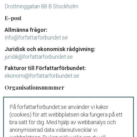
Drottninggatan 88 B Stockholm
E-post
Allmänna frågor:
info@forfattarforbundet.se
Juridisk och ekonomisk rådgivning:
juridik@forfattarforbundet.se
Fakturor till Författarförbundet:
ekonomi@forfattarforbundet.se
Organisationsnummer
802004-7687
På forfattarforbundet.se använder vi kakor
Telefon
(cookies) för att webbplatsen ska fungera på ett
Växeln:
08-545 132 00
bra sätt för dig. Med hjälp av webbanalys och
Tisdag-fredag: 09.00-11.00
anonymiserad data vidareutvecklar vi