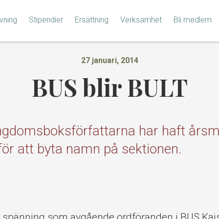
vning
Stipendier
Ersättning
Verksamhet
Bli medlem
27 januari, 2014
BUS blir BULT
ngdomsboksförfattarna har haft årsm
 för att byta namn på sektionen.
r spänning som avgående ordföranden i BUS Kaj