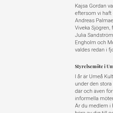
Kajsa Gordan va
eftersom vi haft
Andreas Palmae
Viveka Sjögren, 
Julia Sandström
Engholm och Mo
valdes redan i fjo
Styrelsemöte i U
I år är Umeå Kul
under den stora 
där och även för
informella möten
Är du medlem i F