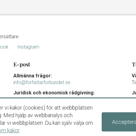
ersättare.
book
Instagram
E-post
T
Allmänna frågor:
V
info@forfattarforbundet.se
T
Juridisk och ekonomisk rådgivning:
J
juridik@forfattarforbundet.se
m
0
r vi kakor (cookies) för att webbplatsen
Fakturor till Författarförbundet:
T
dig. Med hjälp av webbanalys och
ekonomi@forfattarforbundet.se
Acceptera
ar vi webbplatsen. Du kan själv välja om
Organisationsnummer
om kakor
.