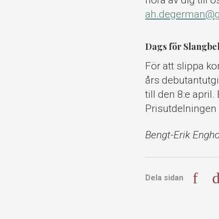
höra av dig till 
ah.degerman@g
Dags för Slangbel
För att slippa k
års debutantutgiv
till den 8:e apri
Prisutdelningen
Bengt-Erik Engho
Dela sidan