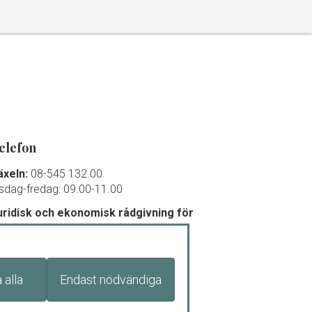
elefon
äxeln:
08-545 132 00
isdag-fredag: 09.00-11.00
uridisk och ekonomisk rådgivning för
edlemmar och debutanter:
8-545 132 00 (
tryck
1
)
isdag-torsdag: 09.00-11.00
 alla
Endast nödvändiga