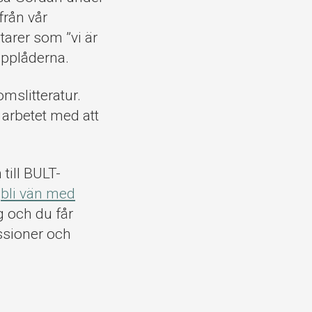
från vår
arer som ”vi är
applåderna.
mslitteratur.
arbetet med att
till BULT-
t
bli vän med
g och du får
kussioner och