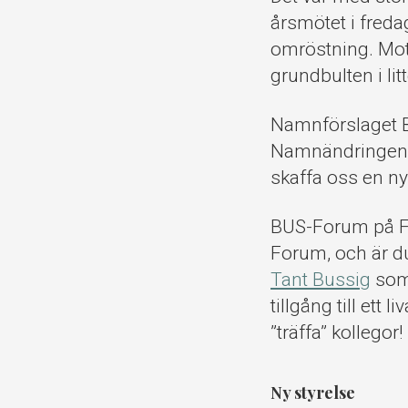
årsmötet i freda
omröstning. Mot
grundbulten i li
Namnförslaget BU
Namnändringen k
skaffa oss en ny
BUS-Forum på Fa
Forum, och är d
Tant Bussig
som 
tillgång till ett
”träffa” kollegor!
Ny styrelse