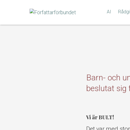
Gå
till
AI
Rådgi
innehållet
Barn- och u
beslutat sig
Vi är BULT!
Det var med sto