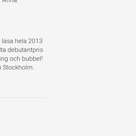
r Anna:
a läsa hela 2013
olta debutantpris
nning och bubbel!
i Stockholm.