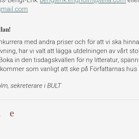
oss! Bengt-Erik:
bengterik.engholm@telia.com
elle
mail.com
lan!
onkurrera med andra priser och för att vi ska hinn
ning, har vi valt att lägga utdelningen av vårt st
l. Boka in den tisdagskvällen för ny litteratur, spä
 kommer som vanligt att ske på Författarnas hus 
lm, sekreterare i BULT