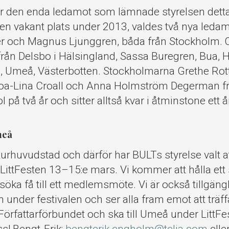
r den enda ledamot som lämnade styrelsen detta
 en vakant plats under 2013, valdes två nya ledamö
r och Magnus Ljunggren, båda från Stockholm. 
från Delsbo i Hälsingland, Sassa Buregren, Bua, 
, Umeå, Västerbotten. Stockholmarna Grethe Rottb
a-Lina Croall och Anna Holmström Degerman f
l på två år och sitter alltså kvar i åtminstone ett år 
meå
turhuvudstad och därför har BULTs styrelse valt 
LittFesten 13–15:e mars. Vi kommer att hålla ett
söka få till ett medlemsmöte. Vi är också tillgängl
 under festivalen och ser alla fram emot att trä
örfattarförbundet och ska till Umeå under LittFe