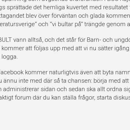
gs sprättade det hemliga kuvertet med resultatet 
tagandet blev över förväntan och glada komment
tteratursverige” och ”vi bultar på” trängde genom 
LT vann alltså, och det står för Barn- och ungdo
ommer att följas upp med att vi nu sätter igång 
 logga.
cebook kommer naturligtvis även att byta namn 
u ännu inte med där så ta chansen: börja med at
administrerar sidan och sedan ska allt ordna si
 livaktigt forum där du kan ställa frågor, starta dis