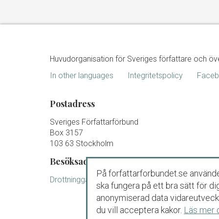
Huvudorganisation för Sveriges författare och öv
In other languages
Integritetspolicy
Face
Postadress
Sveriges Författarförbund
Box 3157
103 63 Stockholm
Besöksadress
På forfattarforbundet.se använde
Drottninggatan 88 B Stockholm
ska fungera på ett bra sätt för 
anonymiserad data vidareutveckl
du vill acceptera kakor.
Läs mer 