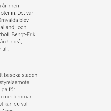
 år, men
ter in. Det var
Omvalda blev
Halland, och
öll, Bengt-Erik
rån Umeå,
till.
att besöka staden
 styrelsemöte
iga för
ffa medlemmar.
st kan du väl