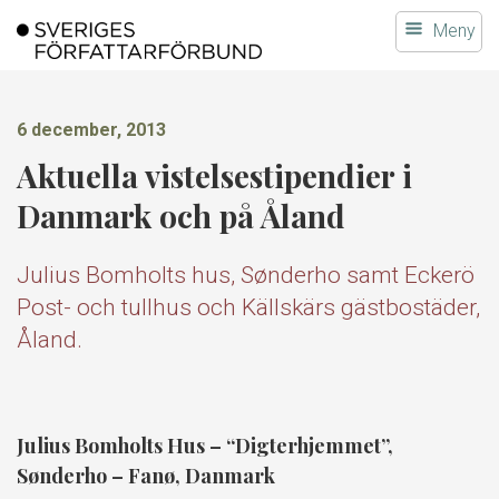
Gå
Meny
till
innehållet
6 december, 2013
Aktuella vistelsestipendier i
Danmark och på Åland
Julius Bomholts hus, Sønderho samt Eckerö
Post- och tullhus och Källskärs gästbostäder,
Åland.
Julius Bomholts Hus – “Digterhjemmet”,
Sønderho – Fanø, Danmark