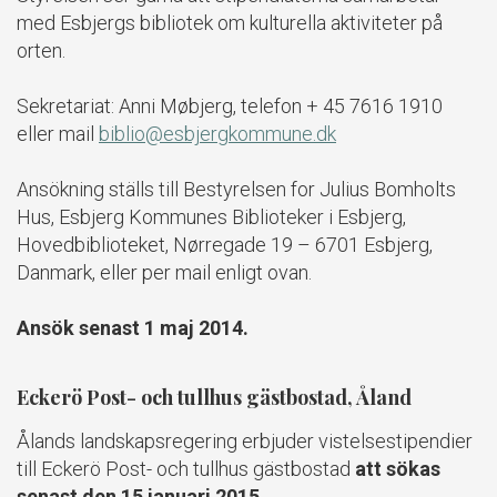
med Esbjergs bibliotek om kulturella aktiviteter på
orten.
Sekretariat: Anni Møbjerg, telefon + 45 7616 1910
eller mail
biblio@esbjergkommune.dk
Ansökning ställs till Bestyrelsen for Julius Bomholts
Hus, Esbjerg Kommunes Biblioteker i Esbjerg,
Hovedbiblioteket, Nørregade 19 – 6701 Esbjerg,
Danmark, eller per mail enligt ovan.
Ansök senast 1 maj 2014.
Eckerö Post- och tullhus gästbostad, Åland
Ålands landskapsregering erbjuder vistelsestipendier
till Eckerö Post- och tullhus gästbostad
att sökas
senast den 15 januari 2015.