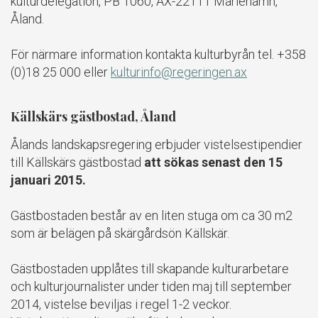
kulturdelegation, PB 1060, AX-22111 Mariehamn,
Åland.
För närmare information kontakta kulturbyrån tel. +358
(0)18 25 000 eller
kulturinfo@regeringen.ax
Källskärs gästbostad, Åland
Ålands landskapsregering erbjuder vistelsestipendier
till Källskärs gästbostad
att sökas senast den 15
januari 2015.
Gästbostaden består av en liten stuga om ca 30 m2
som är belägen på skärgårdsön Källskär.
Gästbostaden upplåtes till skapande kulturarbetare
och kulturjournalister under tiden maj till september
2014, vistelse beviljas i regel 1-2 veckor.