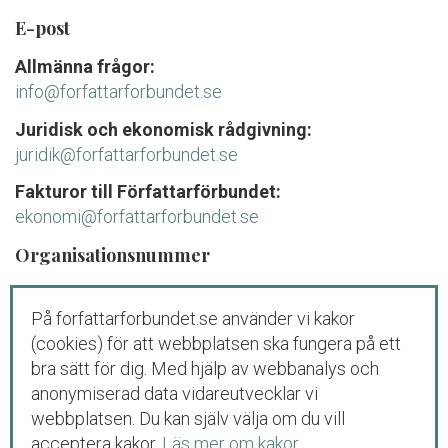
E-post
Allmänna frågor:
info@forfattarforbundet.se
Juridisk och ekonomisk rådgivning:
juridik@forfattarforbundet.se
Fakturor till Författarförbundet:
ekonomi@forfattarforbundet.se
Organisationsnummer
802004-7687
På forfattarforbundet.se använder vi kakor
Telefon
(cookies) för att webbplatsen ska fungera på ett
Växeln:
08-545 132 00
bra sätt för dig. Med hjälp av webbanalys och
Tisdag-fredag: 09.00-11.00
anonymiserad data vidareutvecklar vi
webbplatsen. Du kan själv välja om du vill
Juridisk och ekonomisk rådgivning för
acceptera kakor.
Läs mer om kakor
.