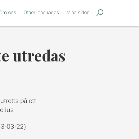
Om oss
Other languages
Mina sidor
e utredas
tretts på ett
elius:
13-03-22)