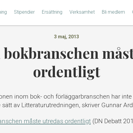
ning
Stipendier
Ersättning
Verksamhet
Bli medlem
3 maj, 2013
i bokbranschen måst
ordentligt
nen inom bok- och förläggarbranschen har inte u
e sätt av Litteraturutredningen, skriver Gunnar Ard
anschen måste utredas ordentligt
(DN Debatt 20