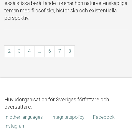
essäistiska berättande förenar hon naturvetenskapliga
teman med filosofiska, historiska och existentiella
perspektiv.
2
3
4
…
6
7
8
Huvudorganisation för Sveriges författare och
översättare.
In other languages
Integritetspolicy
Facebook
Instagram