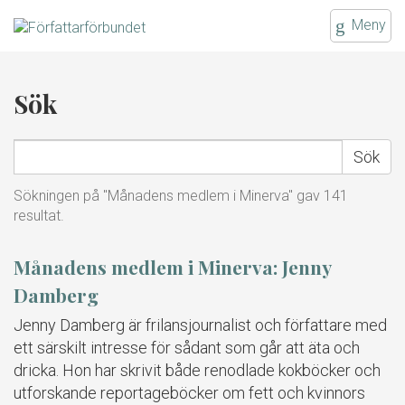
Gå
Meny
till
innehållet
Sök
Sök
Sök
på
författarförbundet.se
Sökningen på "Månadens medlem i Minerva" gav 141
resultat.
Månadens medlem i Minerva: Jenny
Damberg
Jenny Damberg är frilansjournalist och författare med
ett särskilt intresse för sådant som går att äta och
dricka. Hon har skrivit både renodlade kokböcker och
utforskande reportageböcker om fett och kvinnors